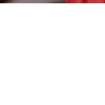
Concerts in 2023
Thursday, 4th May 2023, 7:30 pm, Schlosskirche Meiningen
Introduzione
opening concert with Balázs Demény,
winner of the professional category in 2015
program:
Bela Bartók: 15 ungarische Bauernlieder
Attila Demény: 10 Klavierstücke
Bela Bartók: 15 ungarische Bauernlieder
Franz Liszt: Bagatelle sans Tonalité
György Ligeti: L'escalier du Diable (Etüden II)
Franz Liszt: Sonate in h-Moll